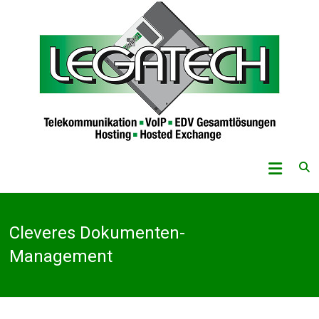
Skip
to
content
Legatech
GmbH
Telekommunikation
Cleveres Dokumenten-
–
VoIP
Management
–
EDV-
Gesamtlösungen
–
Hosting