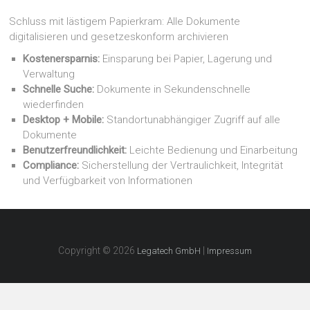
–
Hosted
Schluss mit lästigem Papierkram: Alle Dokumente
Exchange
digitalisieren und gesetzeskonform archivieren
Kostenersparnis:
Einsparung bei Papier, Lagerung und
Verwaltung
Schnelle Suche:
Dokumente in Sekundenschnelle
wiederfinden
Desktop + Mobile:
Standortunabhängiger Zugriff auf alle
Dokumente
Benutzerfreundlichkeit:
Leichte Bedienung und Einarbeitung
Compliance:
Sicherstellung der Vertraulichkeit, Integrität
und Verfügbarkeit von Informationen
Copyright © 2026
|
Legatech GmbH
Impressum