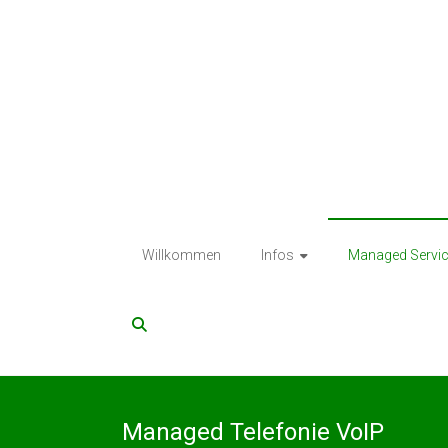
Skip
to
content
Legatech
Willkommen
Infos
Managed Servi
GmbH
Telekommunikation
–
VoIP
–
EDV-
Gesamtlösungen
Managed Telefonie VoIP
–