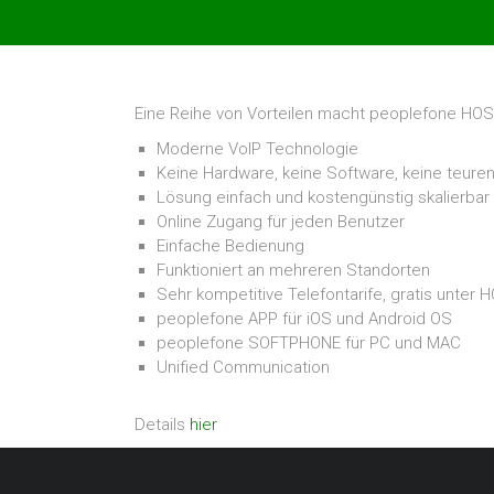
Hosting
–
Hosted
Exchange
Eine Reihe von Vorteilen macht peoplefone HOS
Moderne VoIP Technologie
Keine Hardware, keine Software, keine teure
Lösung einfach und kostengünstig skalierbar
Online Zugang für jeden Benutzer
Einfache Bedienung
Funktioniert an mehreren Standorten
Sehr kompetitive Telefontarife, gratis unter 
peoplefone APP für iOS und Android OS
peoplefone SOFTPHONE für PC und MAC
Unified Communication
Details
hier