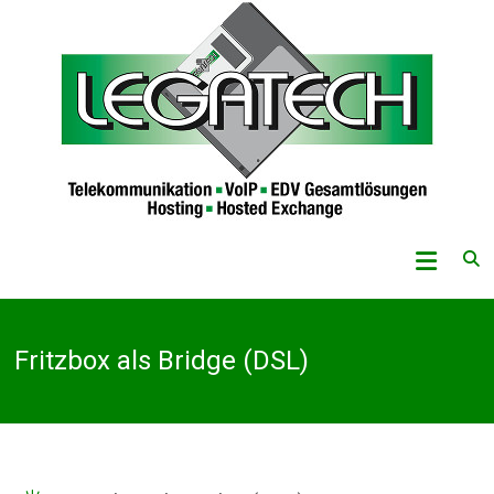
Skip
to
content
Legatech
GmbH
Telekommunikation
Fritzbox als Bridge (DSL)
–
VoIP
–
EDV-
Gesamtlösungen
–
Hosting