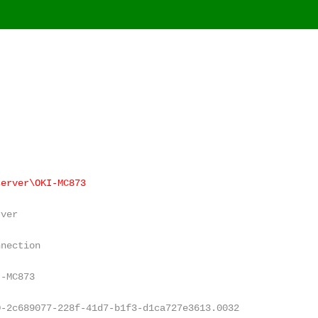
server\OKI-MC873
rver
nnection
I-MC873
D-2c689077-228f-41d7-b1f3-d1ca727e3613.0032