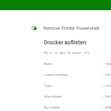
Hosting
–
Hosted
Exchange
M
Remove Printer Powershell
Drucker auflisten:
PS C:\> Get-Printer |fl
Name                         : 
\\
ComputerName                 : se
Type                         : Co
ShareName                    : OK
PortName                     : WS