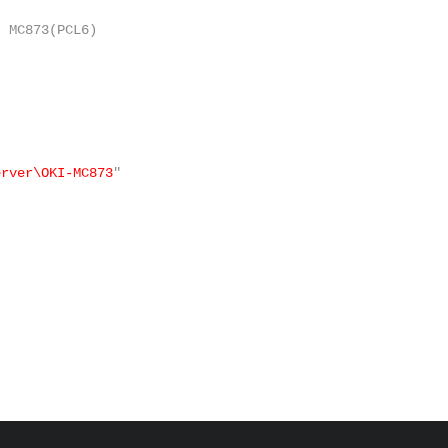
I MC873(PCL6)
erver\OKI-MC873
"