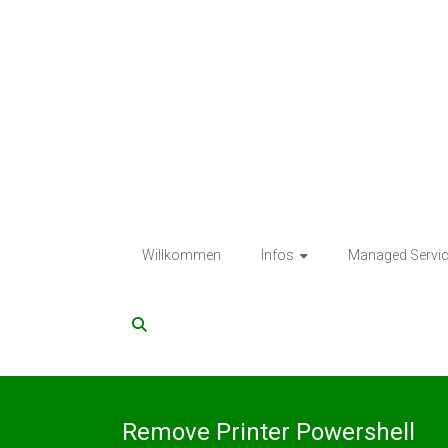
Skip
to
content
Legatech
Willkommen
Infos
Managed Servi
GmbH
Telekommunikation
–
VoIP
–
EDV-
Gesamtlösungen
Remove Printer Powershell
–