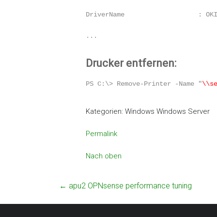
DriverName                   : OK
...
Drucker entfernen:
PS C:\> Remove-Printer -Name "
\\s
Kategorien: Windows Windows Server
Permalink
Nach oben
←
apu2 OPNsense performance tuning