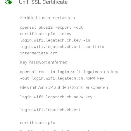
M
Unifi SSL Certificate
–
Hosted
Exchange
Zertifikat zusammenbasteln:
openssl pkcs12 -export -out 
certificate.pfx -inkey 
login.wifi.legatech.ch.key -in 
login.wifi.legatech.ch.crt -certfile 
intermediate.crt
Key Passwort entfernen:
openssl rsa -in login.wifi.legatech.ch.key 
-out login.wifi.legatech.ch.noPW.key
Files mit WinSCP auf den Controller kopieren:
login.wifi.legatech.ch.noPW.key
login.wifi.legatech.ch.crt
certificate.pfx