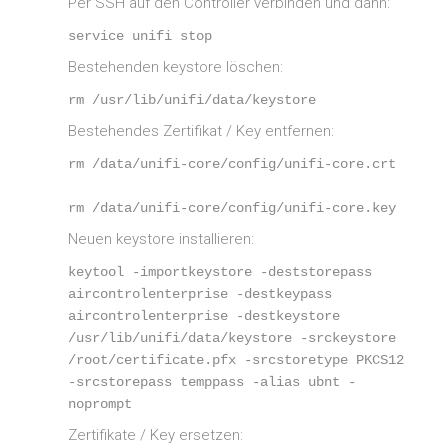
Per SSH auf den Controller verbinden und dann:
service unifi stop
Bestehenden keystore löschen:
rm /usr/lib/unifi/data/keystore
Bestehendes Zertifikat / Key entfernen:
rm /data/unifi-core/config/unifi-core.crt
rm /data/unifi-core/config/unifi-core.key
Neuen keystore installieren:
keytool -importkeystore -deststorepass 
aircontrolenterprise -destkeypass 
aircontrolenterprise -destkeystore 
/usr/lib/unifi/data/keystore -srckeystore 
/root/certificate.pfx -srcstoretype PKCS12 
-srcstorepass temppass -alias ubnt -
noprompt
Zertifikate / Key ersetzen: