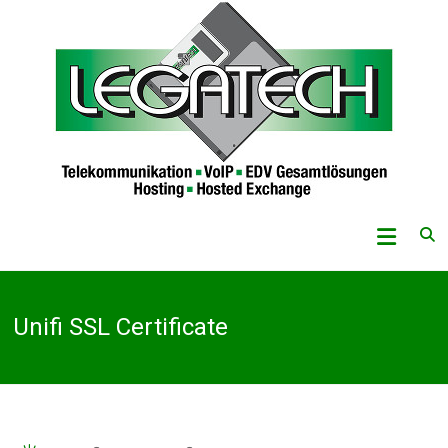
Skip
to
content
Legatech
GmbH
Telekommunikation
Unifi SSL Certificate
–
VoIP
–
EDV-
Gesamtlösungen
–
Hosting