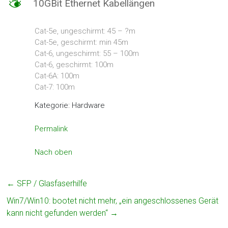
M
10GBit Ethernet Kabellängen
–
Hosted
Exchange
Cat-5e, ungeschirmt: 45 – ?m
Cat-5e, geschirmt: min 45m
Cat-6, ungeschirmt: 55 – 100m
Cat-6, geschirmt: 100m
Cat-6A: 100m
Cat-7: 100m
Kategorie: Hardware
Permalink
Nach oben
←
SFP / Glasfaserhilfe
Win7/Win10: bootet nicht mehr, „ein angeschlossenes Gerät
kann nicht gefunden werden“
→