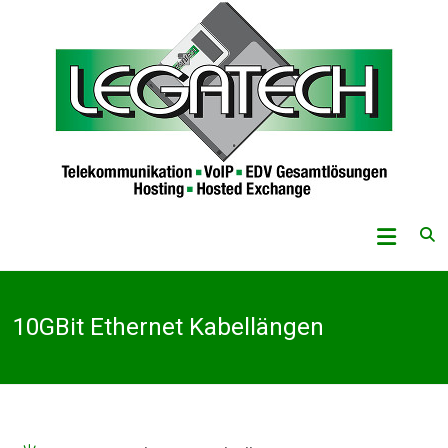
Skip
to
content
Legatech
GmbH
Telekommunikation
10GBit Ethernet Kabellängen
–
VoIP
–
EDV-
Gesamtlösungen
–
Hosting